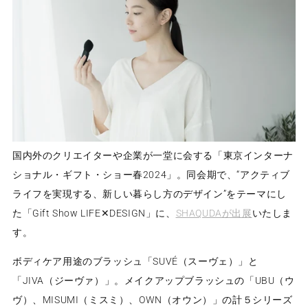
国内外のクリエイターや企業が一堂に会する「東京インターナ
ショナル・ギフト・ショー春
2024
」。同会期で、“アクティブ
ライフを実現する、新しい暮らし方のデザイン
”
をテーマにし
た「
Gift Show LIFE
✕DESIGN」に、
SHAQUDAが出展
いたしま
す。
ボディケア用途のブラッシュ「
SUVÉ
（スーヴェ）」と
「
JIVA
（ジーヴァ）」。メイクアップブラッシュの「
UBU
（ウ
ヴ）、
MISUMI
（ミスミ）、
OWN
（オウン）」の計５シリーズ